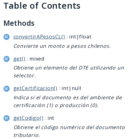
Table of Contents
Deprecated
Errors
Markers
Methods
Indices
convertirAPesosCL()
: int|float
Files
Convierte un monto a pesos chilenos.
get()
: mixed
Obtiene un elemento del DTE utilizando un
selector.
getCertificacion()
: int|null
Indica si el documento es del ambiente de
certificación (1) o producción (0).
getCodigo()
: int
Obtiene el código numérico del documento
tributario.