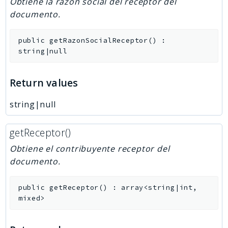
Obtiene la razón social del receptor del
documento.
public
getRazonSocialReceptor
(
)
:
string|null
Return values
string|null
getReceptor()
Obtiene el contribuyente receptor del
documento.
public
getReceptor
(
)
:
array<string|int,
mixed>