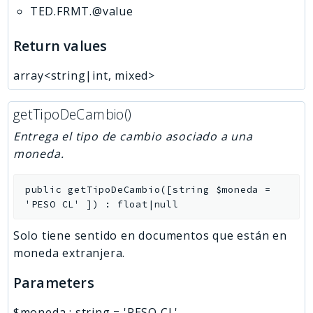
TED.FRMT.@value
Return values
array<string|int, mixed>
getTipoDeCambio()
Entrega el tipo de cambio asociado a una
moneda.
public
getTipoDeCambio
(
[
string
$moneda
=
'PESO CL'
]
)
:
float|null
Solo tiene sentido en documentos que están en
moneda extranjera.
Parameters
$moneda
:
string
=
'PESO CL'