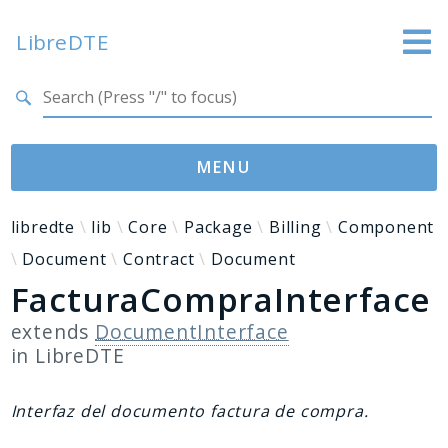
LibreDTE
Search results
LibreDTE Edición Enterprise
MENU
Namespaces
libredte
lib
Core
Package
Billing
Component
Document
Contract
Document
libredte
FacturaCompraInterface
lib
extends
DocumentInterface
Packages
in
LibreDTE
LibreDTE
Interfaz del documento factura de compra.
Reports