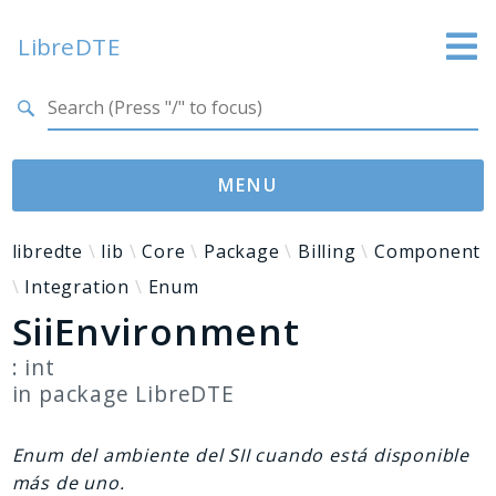
LibreDTE
Search results
LibreDTE Edición Enterprise
MENU
Namespaces
libredte
lib
Core
Package
Billing
Component
Integration
Enum
libredte
SiiEnvironment
lib
: int
Packages
in package
LibreDTE
LibreDTE
Enum del ambiente del SII cuando está disponible
Reports
más de uno.