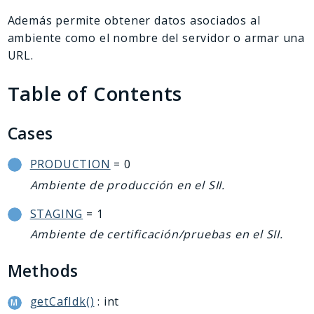
Deprecated
Además permite obtener datos asociados al
Errors
ambiente como el nombre del servidor o armar una
Markers
URL.
Indices
Table of Contents
Files
Cases
PRODUCTION
= 0
Ambiente de producción en el SII.
STAGING
= 1
Ambiente de certificación/pruebas en el SII.
Methods
getCafIdk()
: int