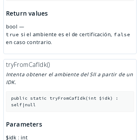
Return values
bool
—
si el ambiente es el de certificación,
true
false
en caso contrario.
tryFromCafIdk()
Intenta obtener el ambiente del SII a partir de un
IDK.
public
static
tryFromCafIdk
(
int
$idk
)
:
self|null
Parameters
$idk
:
int