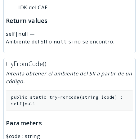
IDK del CAF.
Return values
self|null
—
Ambiente del SII o
si no se encontró.
null
tryFromCode()
Intenta obtener el ambiente del SII a partir de un
código.
public
static
tryFromCode
(
string
$code
)
:
self|null
Parameters
$code
:
string