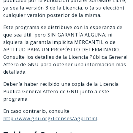
publicada por la Fundación para el Software Libre,
Deprecated
ya sea la versión 3 de la Licencia, o (a su elección)
Errors
cualquier versión posterior de la misma.
Markers
Este programa se distribuye con la esperanza de
Indices
que sea útil, pero SIN GARANTÍA ALGUNA; ni
siquiera la garantía implícita MERCANTIL o de
Files
APTITUD PARA UN PROPÓSITO DETERMINADO.
Consulte los detalles de la Licencia Pública General
Affero de GNU para obtener una información más
detallada.
Debería haber recibido una copia de la Licencia
Pública General Affero de GNU junto a este
programa.
En caso contrario, consulte
http://www.gnu.org/licenses/agpl.html
.