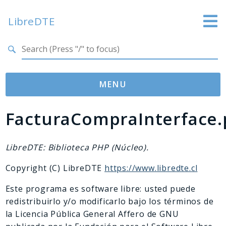
LibreDTE
Search results
LibreDTE Edición Enterprise
MENU
FacturaCompraInterface
Namespaces
libredte
lib
LibreDTE: Biblioteca PHP (Núcleo).
Copyright (C) LibreDTE
https://www.libredte.cl
Packages
Este programa es software libre: usted puede
LibreDTE
redistribuirlo y/o modificarlo bajo los términos de
la Licencia Pública General Affero de GNU
Reports