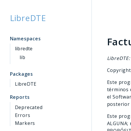
LibreDTE
Searc
Fact
Namespaces
libredte
lib
LibreDTE:
Copyright
Packages
Este progr
LibreDTE
términos 
el Softwar
Reports
posterior
Deprecated
Errors
Este prog
Markers
ALGUNA; n
PROPÓSITO