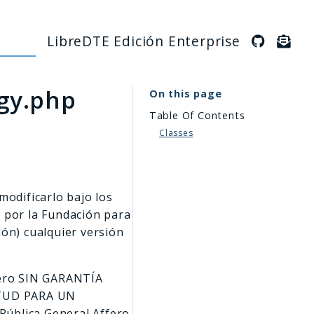
LibreDTE Edición Enterprise
gy.php
On this page
Table Of Contents
Classes
modificarlo bajo los
a por la Fundación para
ción) cualquier versión
 pero SIN GARANTÍA
TITUD PARA UN
Pública General Affero