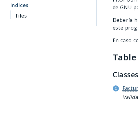
Indices
de GNU pa
Files
Debería h
este prog
En caso c
Table
Classe
Factu
Valid