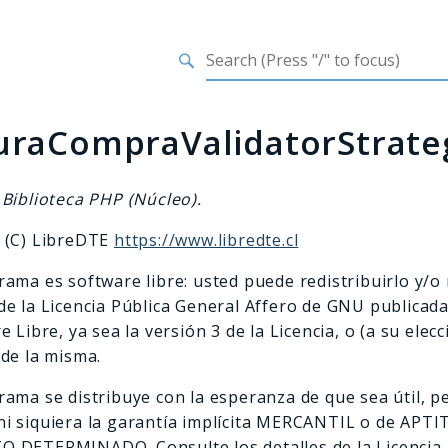
h results
uraCompraValidatorStrate
 Biblioteca PHP (Núcleo).
 (C) LibreDTE
https://www.libredte.cl
ama es software libre: usted puede redistribuirlo y/o 
de la Licencia Pública General Affero de GNU publicad
e Libre, ya sea la versión 3 de la Licencia, o (a su elec
 de la misma.
rama se distribuye con la esperanza de que sea útil,
i siquiera la garantía implícita MERCANTIL o de AP
 DETERMINADO. Consulte los detalles de la Licencia 