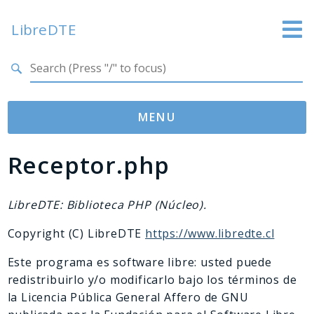
LibreDTE
Search results
LibreDTE Edición Enterprise
MENU
Receptor.php
Namespaces
libredte
lib
LibreDTE: Biblioteca PHP (Núcleo).
Copyright (C) LibreDTE
https://www.libredte.cl
Packages
Este programa es software libre: usted puede
LibreDTE
redistribuirlo y/o modificarlo bajo los términos de
la Licencia Pública General Affero de GNU
Reports