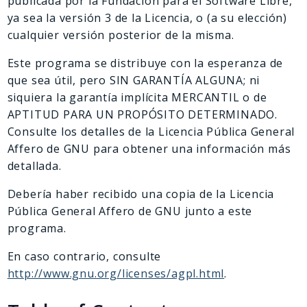
publicada por la Fundación para el Software Libre,
Deprecated
ya sea la versión 3 de la Licencia, o (a su elección)
Errors
cualquier versión posterior de la misma.
Markers
Este programa se distribuye con la esperanza de
Indices
que sea útil, pero SIN GARANTÍA ALGUNA; ni
siquiera la garantía implícita MERCANTIL o de
Files
APTITUD PARA UN PROPÓSITO DETERMINADO.
Consulte los detalles de la Licencia Pública General
Affero de GNU para obtener una información más
detallada.
Debería haber recibido una copia de la Licencia
Pública General Affero de GNU junto a este
programa.
En caso contrario, consulte
http://www.gnu.org/licenses/agpl.html
.